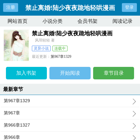
禁止离婚!陆少夜夜跪地轻哄漫画
注册
登录
网站首页
小说分类
会员书架
阅读记录
禁止离婚!陆少夜夜跪地轻哄漫画
风羽轻轻 著
灵异小说
连载中
最近更新：
第967章1329
更新时间：
2024-06-26 10:53:42
加入书架
开始阅读
章节目录
最新章节
第967章1329
第967章
第966章1327
第966章