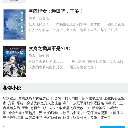
空间悍女：种田吧，王爷！
作者：应奕欣
杜菀儿穿越了，一睁眼便被人扔到水中，顺水而下，砸到了正在
被人追杀的某王爷身上，救了他，也救了自己。某王爷姑娘，...
变身之我真不是NPC
作者：晗似若
最难击杀的世界BOSS天一门历代最强门主修仙界第一美人无数
玩家的春梦与噩梦月灵，一脸无奈地叹气那个，...
相邻小说
华娱锚点
窝囊废嫡长女逆袭记
四合院：我何雨柱，誓不做吸血包
重生良心企业
家
凡骨
系统：穿越为娘之凡人变强路
赛车：从冠军开始制霸围场
综影视：王
者英雄入局
天渊
万界守门人
末世：收废品的我无敌了！
肥警神医
满唐华
彩
神级大佬：穿越异世界
灼灼凤华
左热巴右栗栗，中间还有大蜜蜜
从炼丹术
开始肝熟练度
故障乌托邦
光棍修仙传
快穿：这是什么，反派！亲一口