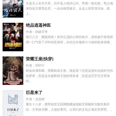
古老天人长生不死，武中圣人吼碎山河。带着一面石镜，荀少彧
来到这方莽荒乱世，一步步映照诸天。从这人间苦境开始，踏
上...
绝品逍遥神医
作者：刺破天穹
拳打八方，脚踹四海！风华正茂的小和尚林夕，居然被不靠谱师
傅一口气签了20年的卖身契，从此沦作傲娇大小姐的贴身保镖...
荣耀王座[快穿]
作者：羽轩W
鲜血布满荆棘，荣耀铸就王座。我是谁？您是这漫长枯寂时代的
造梦师，您是这兴盛辉煌王朝的缔造者，您是这茫茫无尽星海
的...
巨星来了
作者：念笯娇
重生十八岁，携带前世互联网数艘超级航空母舰和无数经典作
品，主宰娱乐圈，入侵好莱坞。让我们的文化占领全世界吧。...