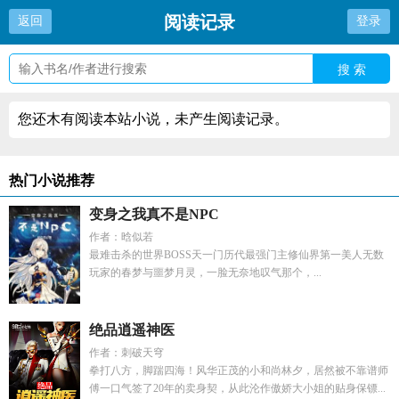
阅读记录
返回
登录
搜 索
您还木有阅读本站小说，未产生阅读记录。
热门小说推荐
变身之我真不是NPC
作者：晗似若
最难击杀的世界BOSS天一门历代最强门主修仙界第一美人无数
玩家的春梦与噩梦月灵，一脸无奈地叹气那个，...
绝品逍遥神医
作者：刺破天穹
拳打八方，脚踹四海！风华正茂的小和尚林夕，居然被不靠谱师
傅一口气签了20年的卖身契，从此沦作傲娇大小姐的贴身保镖...