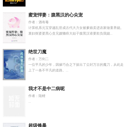
蜜宠悍妻：腹黑汉的心尖宠
作者：酒有毒
计算机系元宝穿越乱世成古代大力女被爹娘卖进农家做童养媳。
寡妇抠婆婆黑心贪兄嫂懒癌大姑子腹黑汉谁要欺负我媳...
绝世刀魔
作者：万剑二
一位平凡的少年，因缘巧合之下拔出了尘封万古的魔刀，从此走
上了一条不平凡的道路。...
我才不是中二病呢
作者：陆鲤
...
超级锋暴