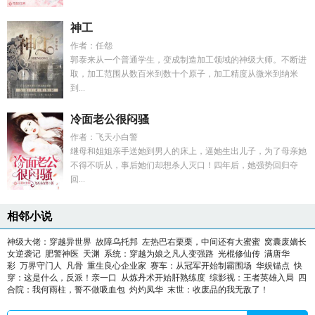
神工
作者：任怨
郭泰来从一个普通学生，变成制造加工领域的神级大师。不断进
取，加工范围从数百米到数十个原子，加工精度从微米到纳米
到...
冷面老公很闷骚
作者：飞天小白警
继母和姐姐亲手送她到男人的床上，逼她生出儿子，为了母亲她
不得不听从，事后她们却想杀人灭口！四年后，她强势回归夺
回...
相邻小说
神级大佬：穿越异世界
故障乌托邦
左热巴右栗栗，中间还有大蜜蜜
窝囊废嫡长
女逆袭记
肥警神医
天渊
系统：穿越为娘之凡人变强路
光棍修仙传
满唐华
彩
万界守门人
凡骨
重生良心企业家
赛车：从冠军开始制霸围场
华娱锚点
快
穿：这是什么，反派！亲一口
从炼丹术开始肝熟练度
综影视：王者英雄入局
四
合院：我何雨柱，誓不做吸血包
灼灼凤华
末世：收废品的我无敌了！