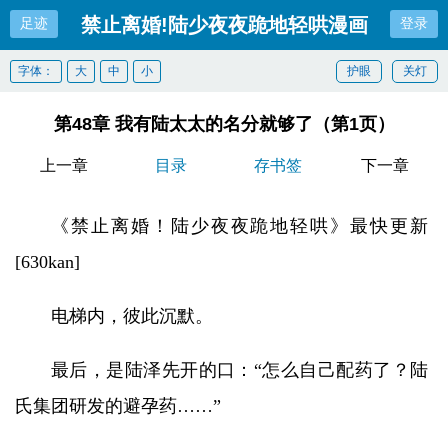
禁止离婚!陆少夜夜跪地轻哄漫画
足迹
登录
字体：
大
中
小
护眼
关灯
第48章 我有陆太太的名分就够了（第1页）
上一章
目录
存书签
下一章
《禁止离婚！陆少夜夜跪地轻哄》最快更新
[630kan]
电梯内，彼此沉默。
最后，是陆泽先开的口：“怎么自己配药了？陆
氏集团研发的避孕药……”