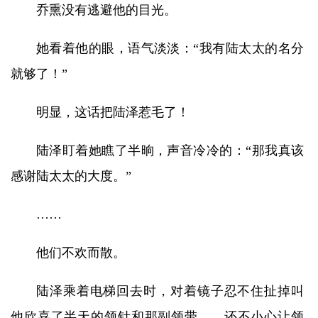
乔熏没有逃避他的目光。
她看着他的眼，语气淡淡：“我有陆太太的名分
就够了！”
明显，这话把陆泽惹毛了！
陆泽盯着她瞧了半晌，声音冷冷的：“那我真该
感谢陆太太的大度。”
……
他们不欢而散。
陆泽乘着电梯回去时，对着镜子忍不住扯掉叫
他欣喜了半天的领针和那副领带……还不小心让领