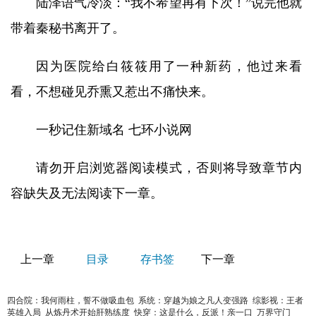
陆泽语气冷淡：“我不希望再有下次！”说完他就
带着秦秘书离开了。
因为医院给白筱筱用了一种新药，他过来看
看，不想碰见乔熏又惹出不痛快来。
一秒记住新域名 七环小说网
请勿开启浏览器阅读模式，否则将导致章节内
容缺失及无法阅读下一章。
上一章
目录
存书签
下一章
四合院：我何雨柱，誓不做吸血包
系统：穿越为娘之凡人变强路
综影视：王者
英雄入局
从炼丹术开始肝熟练度
快穿：这是什么，反派！亲一口
万界守门