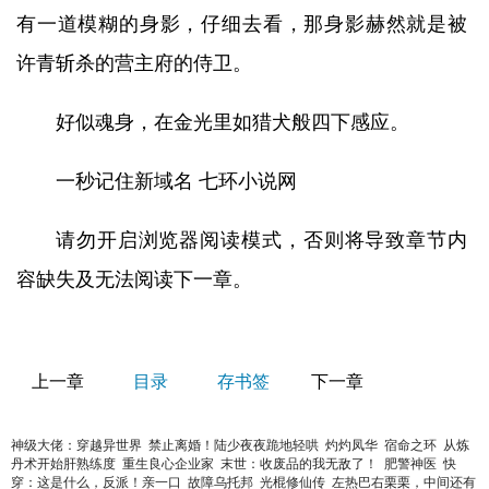
有一道模糊的身影，仔细去看，那身影赫然就是被
许青斩杀的营主府的侍卫。
好似魂身，在金光里如猎犬般四下感应。
一秒记住新域名 七环小说网
请勿开启浏览器阅读模式，否则将导致章节内
容缺失及无法阅读下一章。
上一章
目录
存书签
下一章
神级大佬：穿越异世界
禁止离婚！陆少夜夜跪地轻哄
灼灼凤华
宿命之环
从炼
丹术开始肝熟练度
重生良心企业家
末世：收废品的我无敌了！
肥警神医
快
穿：这是什么，反派！亲一口
故障乌托邦
光棍修仙传
左热巴右栗栗，中间还有