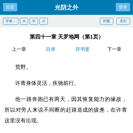
光阴之外
足迹
登录
字体：
大
中
小
护眼
关灯
第四十一章 天罗地网（第1页）
上一章
目录
存书签
下一章
荒野。
许青身体灵活，疾驰前行。
他一路奔跑已有两天，因其恢复能力的缘故，
所以对旁人来说不间断的赶路造成的疲惫，在许青
这里没有出现。