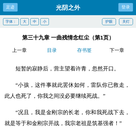
光阴之外
足迹
登录
字体：
大
中
小
护眼
关灯
第三十九章 一曲残情念红尘（第1页）
上一章
目录
存书签
下一章
短暂的寂静后，营主望着许青，忽然开口。
“小孩，这件事就此罢休如何，雷队你已救走，
此人也死了，你我之间没必要继续死战。”
“况且，我是金刚宗的长老，你和我死战下去，
就是等于和金刚宗开战，我宗老祖是筑基强者！”