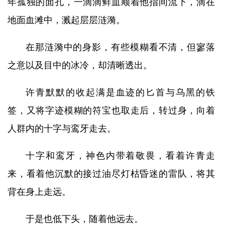
年孤独的面孔，一滴滴鲜血顺着他指间流下，滴在
地面血滩中，溅起层层涟漪。
在那涟漪中的身影，有些模糊看不清，但寥落
之意以及目中的冰冷，却清晰透出。
许青默默的收起满是血迹的匕首与乌黑的铁
签，又将字迹模糊的符宝也取走后，转过身，向着
人群内的十字与鸾牙走去。
十字和鸾牙，神色内带着敬畏，看着许青走
来，看着他沉默的接过油尽灯枯昏迷的雷队，将其
背在身上走远。
于是也低下头，随着他远去。