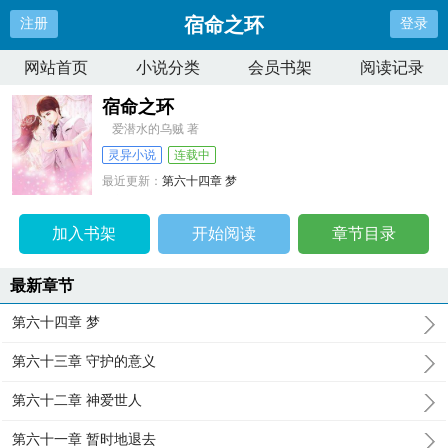
宿命之环
注册
登录
网站首页
小说分类
会员书架
阅读记录
宿命之环
爱潜水的乌贼 著
灵异小说
连载中
最近更新：
第六十四章 梦
更新时间：
2025-06-23 11:58:53
加入书架
开始阅读
章节目录
最新章节
第六十四章 梦
第六十三章 守护的意义
第六十二章 神爱世人
第六十一章 暂时地退去