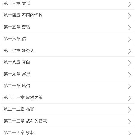
第十三章 尝试
第十四章 不同的怪物
第十五章 套话
第十六章 信
第十七章 嫌疑人
第十八章 直白
第十九章 冥想
第二十章 风俗
第二十一章 应对之策
第二十二章 布置
第二十三章 战斗的智慧
第二十四章 收获