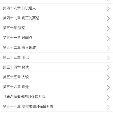
第四十八章 知识逐人
第四十九章 真正的冥想
第五十章 观察
第五十一章 时间点
第五十二章 深入废墟
第五十三章 印记
第五十四章 解读
第五十五章 人设
第五十六章 直觉
月末总结兼求四月保底月票
第五十七章 安排求四月保底月票