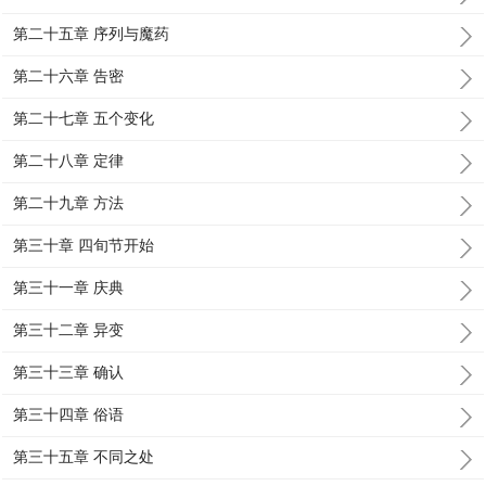
第二十五章 序列与魔药
第二十六章 告密
第二十七章 五个变化
第二十八章 定律
第二十九章 方法
第三十章 四旬节开始
第三十一章 庆典
第三十二章 异变
第三十三章 确认
第三十四章 俗语
第三十五章 不同之处