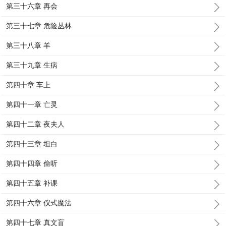
第三十六章 再会
第三十七章 危险丛林
第三十八章 羊
第三十九章 生病
第四十章 车上
第四十一章 亡灵
第四十二章 夜夫人
第四十三章 坦白
第四十四章 偷听
第四十五章 补课
第四十六章 仪式魔法
第四十七章 真文盲