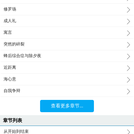
修罗场
成人礼
寓言
突然的碎裂
蜂后综合症与除夕夜
近距离
海心意
自我争辩
查看更多章节...
章节列表
从开始到结束