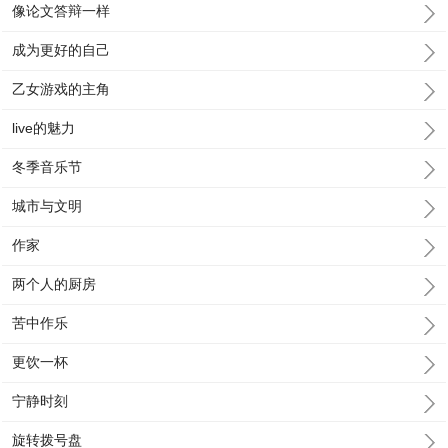
像论文答辩一样
成为更好的自己
乙女游戏的主角
live的魅力
冬季音乐节
城市与文明
作家
两个人的厨房
苦中作乐
更饮一杯
宁静时刻
旋转拨号盘