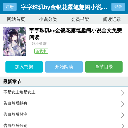
字字珠玑by金银花露笔趣阁小说全文免费
注册
登录
网站首页
小说分类
会员书架
阅读记录
字字珠玑by金银花露笔趣阁小说全文免费
阅读
路小雀 著
连载中
最近更新：
不是女主角是女主
更新时间：
2026-08-04 22:08:55
加入书架
开始阅读
章节目录
最新章节
不是女主角是女主
告白然后献身
告白然后哭泣
告白然后分别