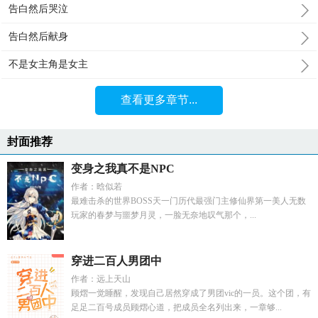
告白然后哭泣
告白然后献身
不是女主角是女主
查看更多章节...
封面推荐
变身之我真不是NPC
作者：晗似若
最难击杀的世界BOSS天一门历代最强门主修仙界第一美人无数
玩家的春梦与噩梦月灵，一脸无奈地叹气那个，...
穿进二百人男团中
作者：远上天山
顾熠一觉睡醒，发现自己居然穿成了男团vic的一员。这个团，有
足足二百号成员顾熠心道，把成员全名列出来，一章够...